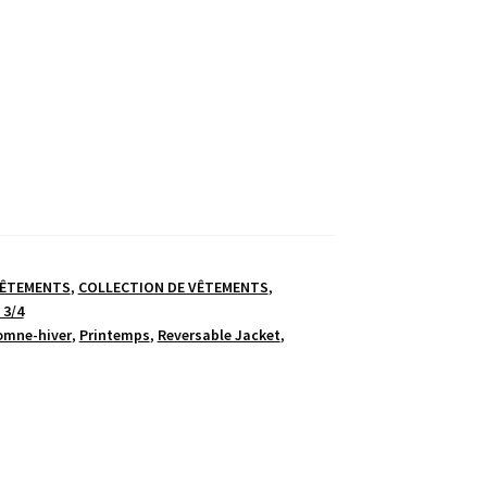
VÊTEMENTS
,
COLLECTION DE VÊTEMENTS
,
 3/4
omne-hiver
,
Printemps
,
Reversable Jacket
,