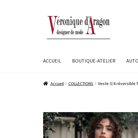
Aller
Aller
à
au
la
contenu
navigation
ACCUEIL
BOUTIQUE-ATELIER
AUTO
Accueil
COLLECTIONS
Veste 3/4 réversible f