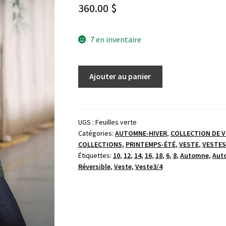
360.00
$
7 en inventaire
Ajouter au panier
UGS :
Feuilles verte
Catégories:
AUTOMNE-HIVER
,
COLLECTION DE 
COLLECTIONS
,
PRINTEMPS-ÉTÉ
,
VESTE
,
VESTES
Étiquettes:
10
,
12
,
14
,
16
,
18
,
6
,
8
,
Automne
,
Aut
Réversible
,
Veste
,
Veste3/4