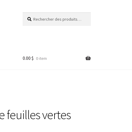
Rechercher :
Rechercher
0.00
$
0 item
e feuilles vertes