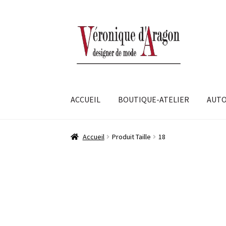
Aller
Aller
à
au
la
contenu
navigation
ACCUEIL
BOUTIQUE-ATELIER
AUTO
Accueil
Produit Taille
18