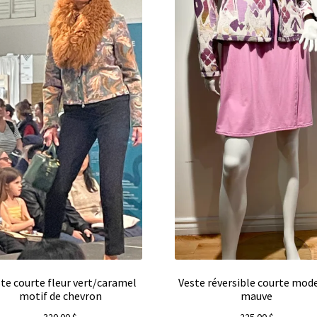
te courte fleur vert/caramel
Veste réversible courte mod
motif de chevron
mauve
320.00
$
225.00
$