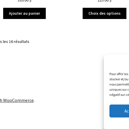
Ajouter au panier
Choix des options
s les 16 résultats
Pour offrir l
stocker et/ou
nous permettr
uniques sur c
négatif sur c
ith WooCommerce
.
Ac