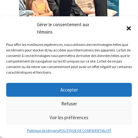
Gérer le consentement aux
témoins
Pour offrir les meilleures expériences, nous utilisons des technologies telles que
Veste courte fleur vert/caramel motif de chevron
les témoins pour stocker et/ou accéder aux informations des appareils. Le fait de
consentir à ces technologies nous permettra de traiter des données telles que le
320.00
$
comportement de navigation ou les ID uniques sur ce site. Le fait de ne pas
consentir ou de retirer son consentement peut avoir un effet négatif sur certaines
Ajouter au panier
caractéristiques et fonctions.
Accepter
Refuser
Voir les préférences
0
Politique de témoins
POLITIQUE DE CONFIDENTIALITÉ
Rechercher :
Rechercher