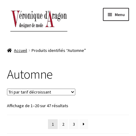
Aller
Aller
Menu
à
au
la
contenu
navigation
ACCUEIL
Accueil
Produits identifiés “Automne”
BOUTIQUE-ATELIER
Automne
Ouvrir
AUTOMNE-HIVER
le
sous-
Ouvrir
PRINTEMPS-ÉTÉ
menu
le
sous-
Ouvrir
Affichage de 1–20 sur 47 résultats
CONTACT
menu
le
sous-
1
2
3
menu