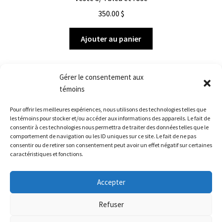
350.00
$
Ajouter au panier
Gérer le consentement aux
témoins
Pour offrir les meilleures expériences, nous utilisons des technologies telles que
Afficher tous les 6 résultats
les témoins pour stocker et/ou accéder aux informations des appareils. Le fait de
consentir à ces technologies nous permettra de traiter des données telles que le
comportement de navigation ou les ID uniques sur ce site. Le fait de ne pas
consentir ou de retirer son consentement peut avoir un effet négatif sur certaines
caractéristiques et fonctions.
© Véronique d'Aragon 2026
Accepter
POLITIQUE DE CONFIDENTIALITÉ
Built with
WooCommerce
.
Refuser