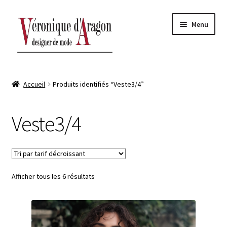
Aller
Aller
Menu
à
au
la
contenu
navigation
ACCUEIL
Accueil
Produits identifiés “Veste3/4”
BOUTIQUE-ATELIER
Veste3/4
Ouvrir
AUTOMNE-HIVER
le
sous-
Ouvrir
PRINTEMPS-ÉTÉ
menu
le
sous-
Ouvrir
Afficher tous les 6 résultats
CONTACT
menu
le
sous-
menu