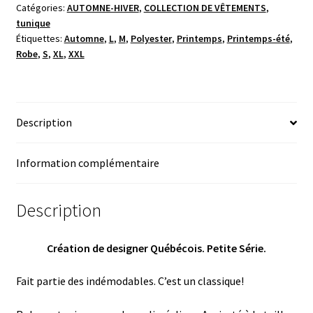
Catégories:
AUTOMNE-HIVER
,
COLLECTION DE VÊTEMENTS
,
encolure
tunique
plissé,
Étiquettes:
Automne
,
L
,
M
,
Polyester
,
Printemps
,
Printemps-été
,
déphasé
Robe
,
S
,
XL
,
XXL
au
bas,
noir.
Description
Information complémentaire
Description
Création de designer Québécois. Petite Série.
Fait partie des indémodables. C’est un classique!