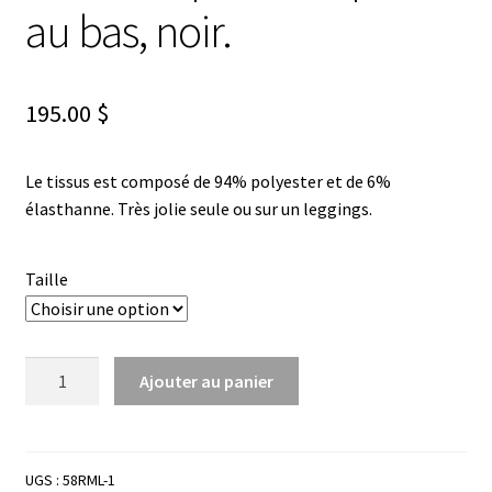
au bas, noir.
195.00
$
Le tissus est composé de 94% polyester et de 6%
élasthanne. Très jolie seule ou sur un leggings.
Taille
quantité
Ajouter au panier
de
Robe
ou
tunique
UGS :
58RML-1