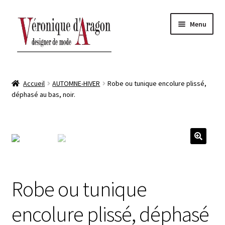
Aller
Aller
Menu
à
au
la
contenu
navigation
ACCUEIL
Accueil
AUTOMNE-HIVER
Robe ou tunique encolure plissé,
déphasé au bas, noir.
BOUTIQUE-ATELIER
Ouvrir
AUTOMNE-HIVER
le
sous-
Ouvrir
PRINTEMPS-ÉTÉ
menu
le
sous-
Ouvrir
CONTACT
Robe ou tunique
menu
le
sous-
encolure plissé, déphasé
menu