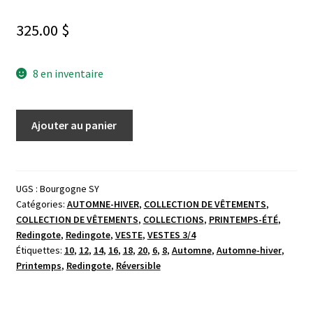
325.00
$
8 en inventaire
Ajouter au panier
UGS :
Bourgogne SY
Catégories:
AUTOMNE-HIVER
,
COLLECTION DE VÊTEMENTS
,
COLLECTION DE VÊTEMENTS
,
COLLECTIONS
,
PRINTEMPS-ÉTÉ
,
Redingote
,
Redingote
,
VESTE
,
VESTES 3/4
Étiquettes:
10
,
12
,
14
,
16
,
18
,
20
,
6
,
8
,
Automne
,
Automne-hiver
,
Printemps
,
Redingote
,
Réversible