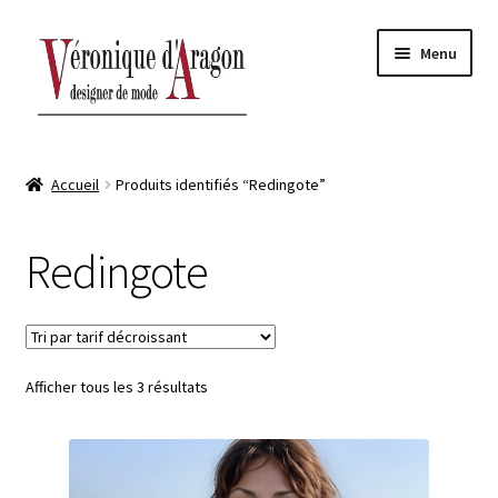
Aller
Aller
Menu
à
au
la
contenu
navigation
ACCUEIL
Accueil
Produits identifiés “Redingote”
BOUTIQUE-ATELIER
Redingote
Ouvrir
AUTOMNE-HIVER
le
sous-
Ouvrir
PRINTEMPS-ÉTÉ
menu
le
sous-
Ouvrir
Afficher tous les 3 résultats
CONTACT
menu
le
sous-
menu