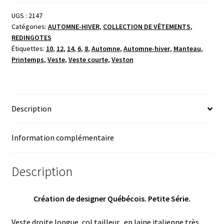
droite
longue,
UGS :
2147
Catégories:
AUTOMNE-HIVER
,
COLLECTION DE VÊTEMENTS
,
col
REDINGOTES
tailleur
Étiquettes:
10
,
12
,
14
,
6
,
8
,
Automne
,
Automne-hiver
,
Manteau
,
Printemps
,
Veste
,
Veste courte
,
Veston
Description
Information complémentaire
Description
Création de designer Québécois. Petite Série.
Veste droite longue, col tailleur, en laine italienne très