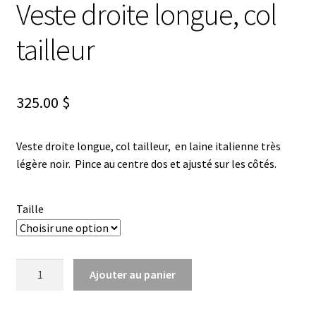
Veste droite longue, col
tailleur
325.00
$
Veste droite longue, col tailleur, en laine italienne très
légère noir. Pince au centre dos et ajusté sur les côtés.
Taille
quantité
Ajouter au panier
de
Veste