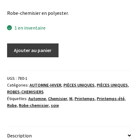
Robe-chemisier en polyester.
1 en inventaire
Ajouter au panier
UGS :
780-1
Catégories:
AUTOMNE-HIVER
,
PIÈCES UNIQUES
,
PIÈCES UNIQUES
,
ROBES-CHEMISIERS
Étiquettes:
Automne
,
Chemisier
,
M
,
Printemps
,
Printemps-été
,
Robe
,
Robe-chemisier
,
soie
Description