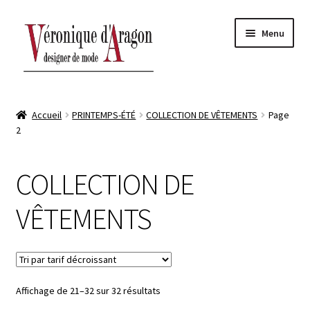
Aller
Aller
Menu
à
au
la
contenu
navigation
ACCUEIL
Accueil
PRINTEMPS-ÉTÉ
COLLECTION DE VÊTEMENTS
Page
2
BOUTIQUE-ATELIER
Ouvrir
AUTOMNE-HIVER
COLLECTION DE
le
sous-
Ouvrir
PRINTEMPS-ÉTÉ
VÊTEMENTS
menu
le
sous-
Ouvrir
CONTACT
menu
le
sous-
menu
Affichage de 21–32 sur 32 résultats