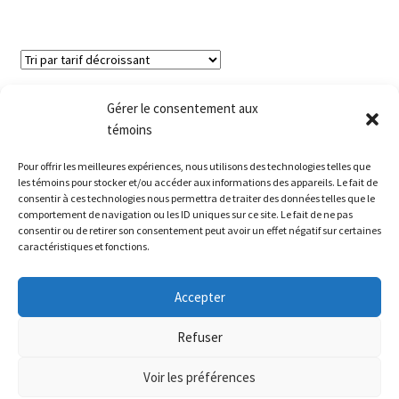
Affichage de 21–32 sur 32 résultats
Gérer le consentement aux
témoins
1
2
Pour offrir les meilleures expériences, nous utilisons des technologies telles que
les témoins pour stocker et/ou accéder aux informations des appareils. Le fait de
consentir à ces technologies nous permettra de traiter des données telles que le
comportement de navigation ou les ID uniques sur ce site. Le fait de ne pas
consentir ou de retirer son consentement peut avoir un effet négatif sur certaines
caractéristiques et fonctions.
© Véronique d'Aragon 2026
Accepter
POLITIQUE DE CONFIDENTIALITÉ
Built with
WooCommerce
.
Refuser
Voir les préférences
0